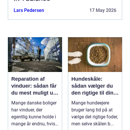
Lars Pedersen
17 May 2026
Reparation af
Hundeskåle:
vinduer: sådan får
sådan vælger du
du mest muligt ud
den rigtige til din
af dine gamle
hund
Mange danske boliger
Mange hundeejere
rammer
har vinduer, der
bruger lang tid på at
egentlig kunne holde i
vælge det rigtige foder,
mange år endnu, hvis
men selve skålen b...