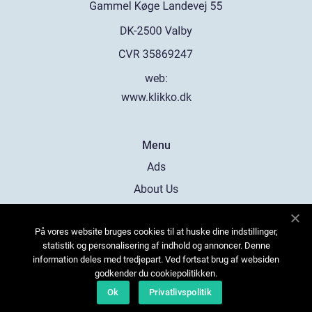
web:
www.klikko.dk
Menu
Ads
About Us
Cookies
På vores website bruges cookies til at huske dine indstillinger,
Contact
statistik og personalisering af indhold og annoncer. Denne
Sitemap
information deles med tredjepart. Ved fortsat brug af websiden
godkender du cookiepolitikken.
Ok
Privatlivspolitik