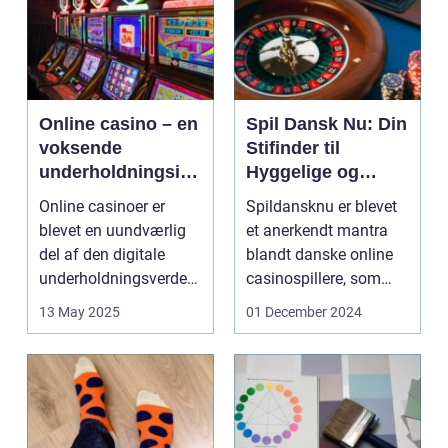
Online casino – en
Spil Dansk Nu: Din
voksende
Stifinder til
underholdningsind
Hyggelige og
ustri
Underholdende
Online casinoer er
Spildansknu er blevet
Online Casinoer
blevet en uundværlig
et anerkendt mantra
del af den digitale
blandt danske online
underholdningsverden.
casinospillere, som
Med den stad...
søger unde...
13 May 2025
01 December 2024