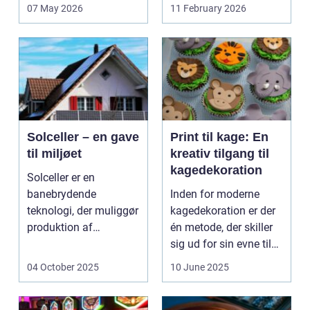
de fik den r...
07 May 2026
11 February 2026
Solceller – en gave
Print til kage: En
til miljøet
kreativ tilgang til
kagedekoration
Solceller er en
banebrydende
Inden for moderne
teknologi, der muliggør
kagedekoration er der
produktion af
én metode, der skiller
elektricitet ved at
sig ud for sin evne til
udnytt...
at bri...
04 October 2025
10 June 2025