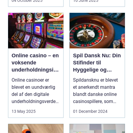
04 October 2025
10 June 2025
Online casino – en
Spil Dansk Nu: Din
voksende
Stifinder til
underholdningsind
Hyggelige og
ustri
Underholdende
Online casinoer er
Spildansknu er blevet
Online Casinoer
blevet en uundværlig
et anerkendt mantra
del af den digitale
blandt danske online
underholdningsverden.
casinospillere, som
Med den stad...
søger unde...
13 May 2025
01 December 2024