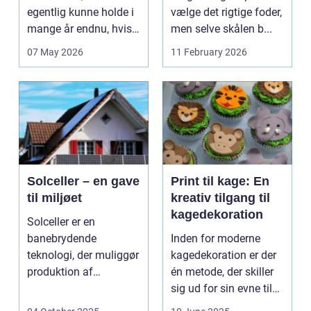
egentlig kunne holde i
vælge det rigtige foder,
mange år endnu, hvis
men selve skålen b...
de fik den r...
07 May 2026
11 February 2026
Solceller – en gave
Print til kage: En
til miljøet
kreativ tilgang til
kagedekoration
Solceller er en
banebrydende
Inden for moderne
teknologi, der muliggør
kagedekoration er der
produktion af
én metode, der skiller
elektricitet ved at
sig ud for sin evne til
udnytt...
at bri...