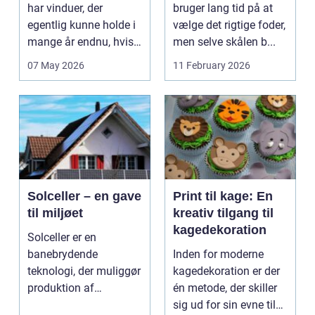
rammer
har vinduer, der
bruger lang tid på at
egentlig kunne holde i
vælge det rigtige foder,
mange år endnu, hvis
men selve skålen b...
de fik den r...
07 May 2026
11 February 2026
Solceller – en gave
Print til kage: En
til miljøet
kreativ tilgang til
kagedekoration
Solceller er en
banebrydende
Inden for moderne
teknologi, der muliggør
kagedekoration er der
produktion af
én metode, der skiller
elektricitet ved at
sig ud for sin evne til