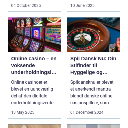
udnytt...
at bri...
04 October 2025
10 June 2025
Online casino – en
Spil Dansk Nu: Din
voksende
Stifinder til
underholdningsind
Hyggelige og
ustri
Underholdende
Online casinoer er
Spildansknu er blevet
Online Casinoer
blevet en uundværlig
et anerkendt mantra
del af den digitale
blandt danske online
underholdningsverden.
casinospillere, som
Med den stad...
søger unde...
13 May 2025
01 December 2024