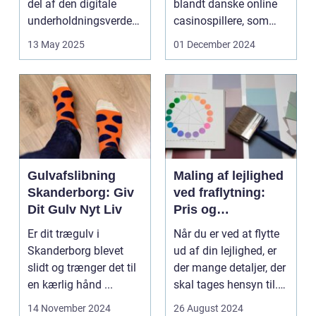
del af den digitale
blandt danske online
underholdningsverden.
casinospillere, som
Med den stad...
søger unde...
13 May 2025
01 December 2024
Gulvafslibning
Maling af lejlighed
Skanderborg: Giv
ved fraflytning:
Dit Gulv Nyt Liv
Pris og
overvejelser
Er dit trægulv i
Når du er ved at flytte
Skanderborg blevet
ud af din lejlighed, er
slidt og trænger det til
der mange detaljer, der
en kærlig hånd ...
skal tages hensyn til.
En af...
14 November 2024
26 August 2024