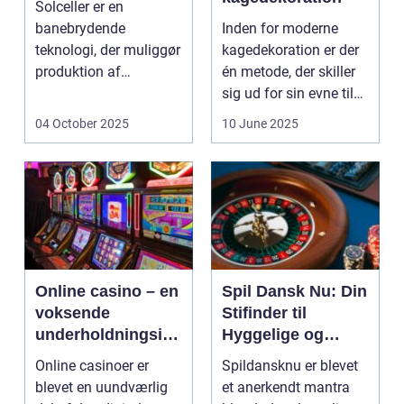
Solceller er en
banebrydende
Inden for moderne
teknologi, der muliggør
kagedekoration er der
produktion af
én metode, der skiller
elektricitet ved at
sig ud for sin evne til
udnytt...
at bri...
04 October 2025
10 June 2025
Online casino – en
Spil Dansk Nu: Din
voksende
Stifinder til
underholdningsind
Hyggelige og
ustri
Underholdende
Online casinoer er
Spildansknu er blevet
Online Casinoer
blevet en uundværlig
et anerkendt mantra