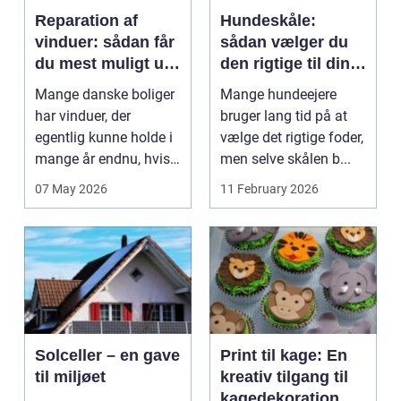
Reparation af
Hundeskåle:
vinduer: sådan får
sådan vælger du
du mest muligt ud
den rigtige til din
af dine gamle
hund
Mange danske boliger
Mange hundeejere
rammer
har vinduer, der
bruger lang tid på at
egentlig kunne holde i
vælge det rigtige foder,
mange år endnu, hvis
men selve skålen b...
de fik den r...
07 May 2026
11 February 2026
Solceller – en gave
Print til kage: En
til miljøet
kreativ tilgang til
kagedekoration