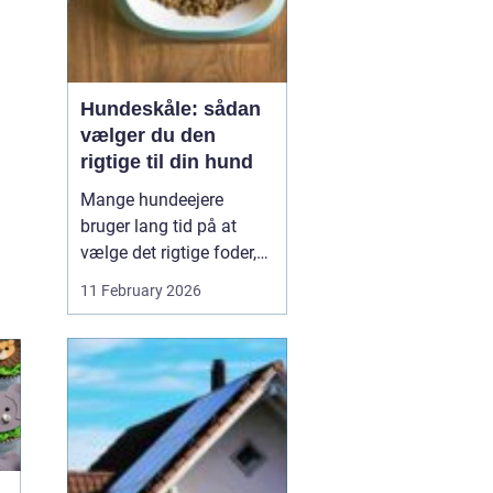
Hundeskåle: sådan
vælger du den
rigtige til din hund
Mange hundeejere
bruger lang tid på at
vælge det rigtige foder,
men selve skålen bliver
11 February 2026
ofte en eftertanke. Det er
ærgerligt,
for hundeskåle
har
...