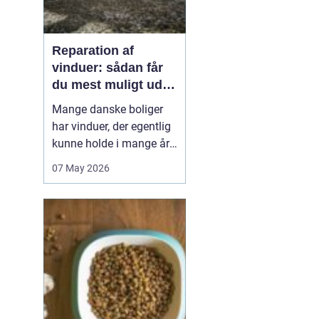
Reparation af
vinduer: sådan får
du mest muligt ud af
dine gamle rammer
Mange danske boliger
har vinduer, der egentlig
kunne holde i mange år
endnu, hvis de fik den
07 May 2026
rigtige pleje. I stedet
bliver de ofte skiftet ud
for tidligt. Med den rette
reparation af vinduer
kan du bevare husets
oprindelige udtryk,
forbedre ko...