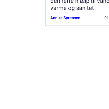
den rette hjælp til vand
varme og sanitet
Annika Sørensen
01