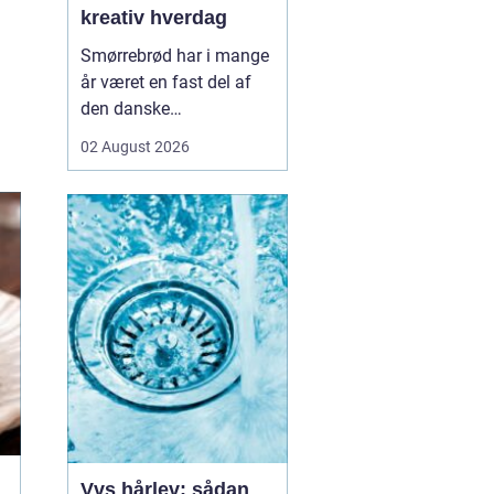
kreativ hverdag
Smørrebrød har i mange
år været en fast del af
den danske
frokostkultur, men i
02 August 2026
Aalborg har klassikeren
fået nyt liv. Her finder vi
en blanding af klassiske
stykker, lokale råvarer og
moderne anretninger, der
taler til både den travle
hverdag og de sæ...
Vvs hårlev: sådan