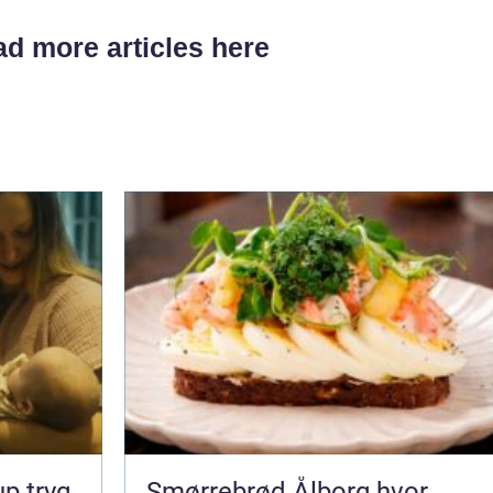
d more articles here
ryg
Smørrebrød Ålborg hvor