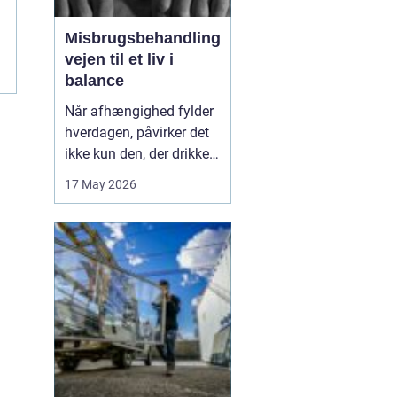
Misbrugsbehandling
vejen til et liv i
balance
Når afhængighed fylder
hverdagen, påvirker det
ikke kun den, der drikker,
tager stoffer eller bruger
17 May 2026
medicin. Hele familien
mærker konsekvenserne.
Mange går længe alene
med problemerne, før de
søger hjælp. Her kan
misbrugsbehandling
være et afgørende...