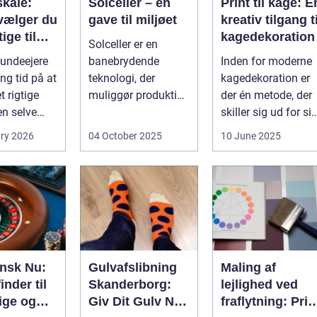
kåle:
Solceller – en
Print til kage: E
vælger du
gave til miljøet
kreativ tilgang ti
ige til
kagedekoration
Solceller er en
nd
undeejere
banebrydende
Inden for moderne
ng tid på at
teknologi, der
kagedekoration er
 rigtige
muliggør produktion
der én metode, der
en selve
af elektricitet ved at
skiller sig ud for si
..
udnytt...
evne til at bri...
ry 2026
04 October 2025
10 June 2025
ansk Nu:
Gulvafslibning
Maling af
inder til
Skanderborg:
lejlighed ved
ige og
Giv Dit Gulv Nyt
fraflytning: Pris