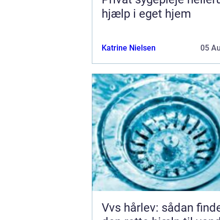
hjælp i eget hjem
Katrine Nielsen
05 A
Vvs hårlev: sådan find