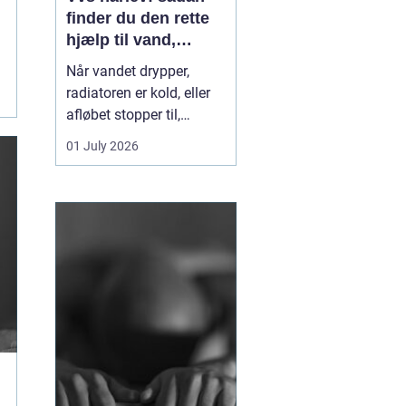
finder du den rette
hjælp til vand,
varme og sanitet
Når vandet drypper,
radiatoren er kold, eller
afløbet stopper til,
mærker du hurtigt, hvor
01 July 2026
afhængig du er af
velfungerende VVS-
installationer. I Hårlev og
omegn spiller lokale
VVS-firmaer en vigtig
rolle for både private
boliger og mindre
erhverv, fo...