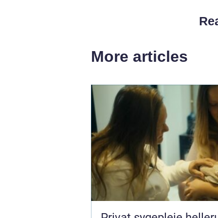
Rea
More articles
Privat sygepleje hellerup t