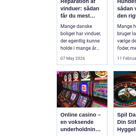
Reparation af
Hundes
vinduer: sådan
sådan 
får du mest
den rigt
muligt ud af
din hu
Mange danske
Mange h
dine gamle
boliger har vinduer,
bruger la
rammer
der egentlig kunne
vælge det
holde i mange år
foder, m
endnu, hvis de fik
skålen b.
07 May 2026
11 Februa
den r...
Online casino –
Spil D
en voksende
Din Stif
underholdningsi
Hyggel