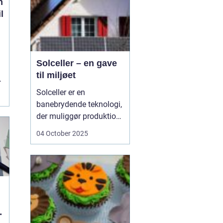
n
l
Solceller – en gave
til miljøet
n
Solceller er en
banebrydende teknologi,
der muliggør produktion
af elektricitet ved at
04 October 2025
udnytte solens stråler.
Ved hjælp af solceller
kan man omdanne
solens energi til grøn
strøm, der kan bruges til
at drive husholdni...