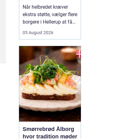
Når helbredet kræver
ekstra støtte, vælger flere
borgere i Hellerup at få
hjælp fra privat
05 August 2026
sygepleje i hjemmet. Det
giver mulighed for ro,
nærvær og kontinuitet i
hverdagen, som kan
være svær at finde i et
travlt offentligt
sundhedsvæsen. Med
privat ...
Smørrebrød Ålborg
hvor tradition møder