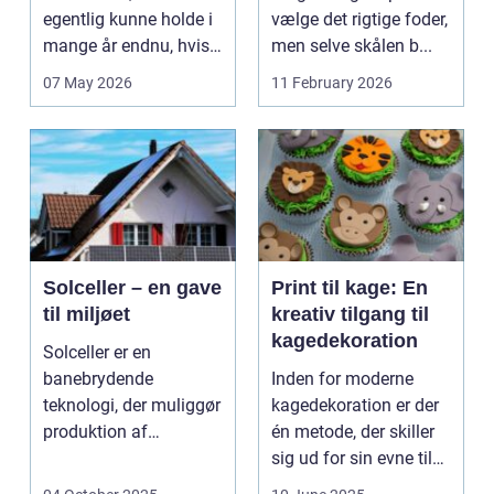
egentlig kunne holde i
vælge det rigtige foder,
mange år endnu, hvis
men selve skålen b...
de fik den r...
07 May 2026
11 February 2026
Solceller – en gave
Print til kage: En
til miljøet
kreativ tilgang til
kagedekoration
Solceller er en
banebrydende
Inden for moderne
teknologi, der muliggør
kagedekoration er der
produktion af
én metode, der skiller
elektricitet ved at
sig ud for sin evne til
udnytt...
at bri...