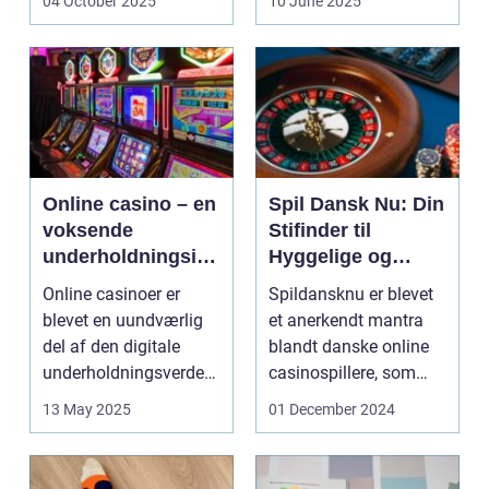
04 October 2025
10 June 2025
Online casino – en
Spil Dansk Nu: Din
voksende
Stifinder til
underholdningsind
Hyggelige og
ustri
Underholdende
Online casinoer er
Spildansknu er blevet
Online Casinoer
blevet en uundværlig
et anerkendt mantra
del af den digitale
blandt danske online
underholdningsverden.
casinospillere, som
Med den stad...
søger unde...
13 May 2025
01 December 2024