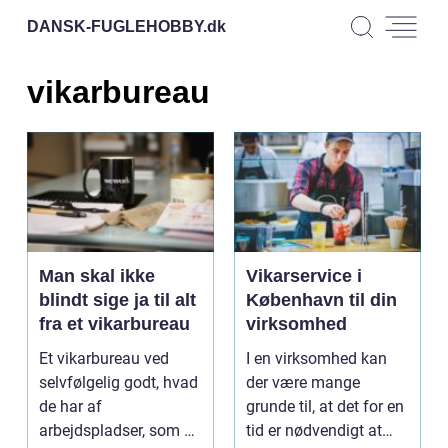
DANSK-FUGLEHOBBY.
dk
vikarbureau
Man skal ikke
Vikarservice i
blindt sige ja til alt
København til din
fra et vikarbureau
virksomhed
Et vikarbureau ved
I en virksomhed kan
selvfølgelig godt, hvad
der være mange
de har af
grunde til, at det for en
arbejdspladser, som de
tid er nødvendigt at