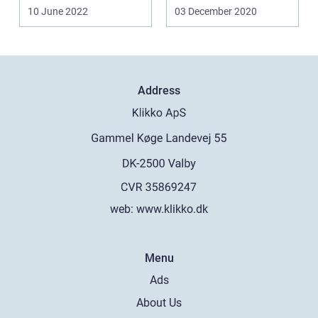
kan tilbyde til
ansætte en vikar. ...
10 June 2022
03 December 2020
arbejdss...
Address
web:
www.klikko.dk
Menu
Ads
About Us