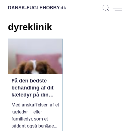
DANSK-FUGLEHOBBY.
dk
dyreklinik
Få den bedste
behandling af dit
kæledyr på din
lokale dyreklinik
Med anskaffelsen af et
kæledyr – eller
familiedyr, som et
sådant også ben&ae...