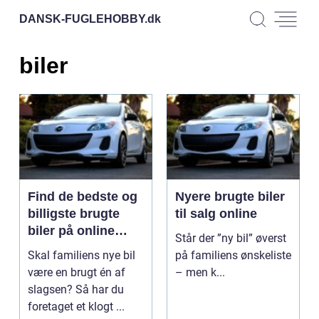
DANSK-FUGLEHOBBY.
dk
biler
Find de bedste og
Nyere brugte biler
billigste brugte
til salg online
biler på online
Står der ”ny bil” øverst
bilportal
Skal familiens nye bil
på familiens ønskeliste
være en brugt én af
– men k...
slagsen? Så har du
foretaget et klogt ...