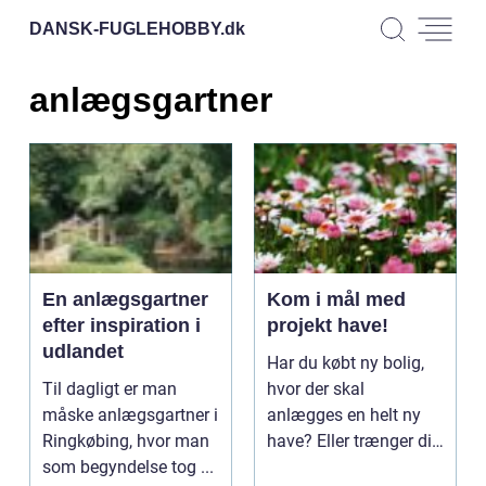
DANSK-FUGLEHOBBY.
dk
anlægsgartner
En anlægsgartner
Kom i mål med
efter inspiration i
projekt have!
udlandet
Har du købt ny bolig,
Til dagligt er man
hvor der skal
måske anlægsgartner i
anlægges en helt ny
Ringkøbing, hvor man
have? Eller trænger din
som begyndelse tog ...
gamle have til at bl...