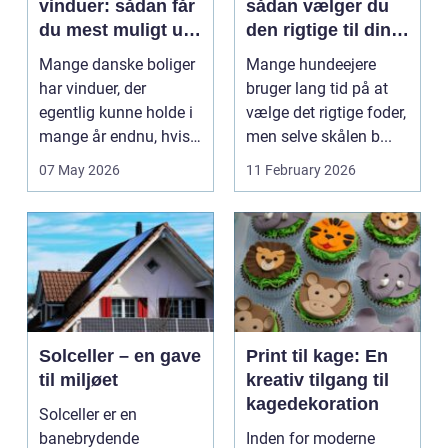
vinduer: sådan får
sådan vælger du
du mest muligt ud
den rigtige til din
af dine gamle
hund
Mange danske boliger
Mange hundeejere
rammer
har vinduer, der
bruger lang tid på at
egentlig kunne holde i
vælge det rigtige foder,
mange år endnu, hvis
men selve skålen b...
de fik den r...
07 May 2026
11 February 2026
Solceller – en gave
Print til kage: En
til miljøet
kreativ tilgang til
kagedekoration
Solceller er en
banebrydende
Inden for moderne