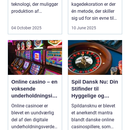
teknologi, der muliggør
kagedekoration er der
produktion af
én metode, der skiller
elektricitet ved at
sig ud for sin evne til
udnytt...
at bri...
04 October 2025
10 June 2025
Online casino – en
Spil Dansk Nu: Din
voksende
Stifinder til
underholdningsind
Hyggelige og
ustri
Underholdende
Online casinoer er
Spildansknu er blevet
Online Casinoer
blevet en uundværlig
et anerkendt mantra
del af den digitale
blandt danske online
underholdningsverden.
casinospillere, som