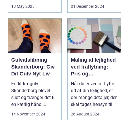
Med den stad...
søger unde...
13 May 2025
01 December 2024
Gulvafslibning
Maling af lejlighed
Skanderborg: Giv
ved fraflytning:
Dit Gulv Nyt Liv
Pris og
overvejelser
Er dit trægulv i
Når du er ved at flytte
Skanderborg blevet
ud af din lejlighed, er
slidt og trænger det til
der mange detaljer, der
en kærlig hånd ...
skal tages hensyn til.
En af...
14 November 2024
26 August 2024