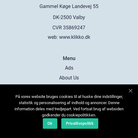
web:
www.klikko.dk
Menu
Ads
About Us
Cookies
På vores website bruges cookies til at huske dine indstillinger,
Contact
statistik og personalisering af indhold og annoncer. Denne
Sitemap
information deles med tredjepart. Ved fortsat brug af websiden
godkender du cookiepolitikken.
Ok
Privatlivspolitik