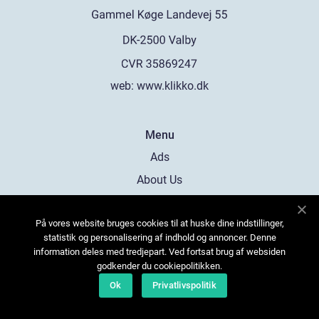
web:
www.klikko.dk
Menu
Ads
About Us
Cookies
På vores website bruges cookies til at huske dine indstillinger,
Contact
statistik og personalisering af indhold og annoncer. Denne
Sitemap
information deles med tredjepart. Ved fortsat brug af websiden
godkender du cookiepolitikken.
Ok
Privatlivspolitik