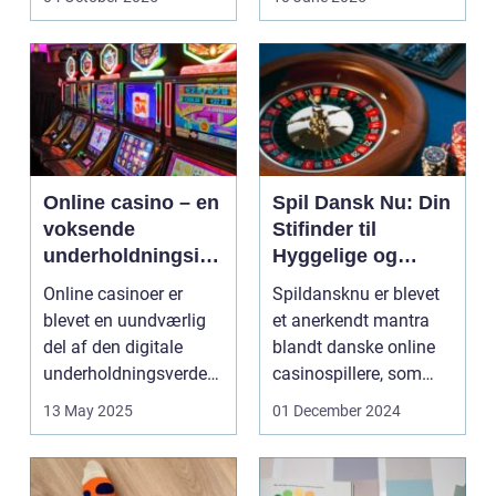
Online casino – en
Spil Dansk Nu: Din
voksende
Stifinder til
underholdningsind
Hyggelige og
ustri
Underholdende
Online casinoer er
Spildansknu er blevet
Online Casinoer
blevet en uundværlig
et anerkendt mantra
del af den digitale
blandt danske online
underholdningsverden.
casinospillere, som
Med den stad...
søger unde...
13 May 2025
01 December 2024