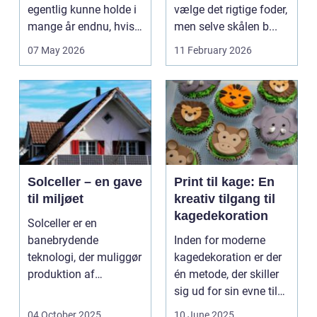
egentlig kunne holde i
vælge det rigtige foder,
mange år endnu, hvis
men selve skålen b...
de fik den r...
07 May 2026
11 February 2026
Solceller – en gave
Print til kage: En
til miljøet
kreativ tilgang til
kagedekoration
Solceller er en
banebrydende
Inden for moderne
teknologi, der muliggør
kagedekoration er der
produktion af
én metode, der skiller
elektricitet ved at
sig ud for sin evne til
udnytt...
at bri...
04 October 2025
10 June 2025