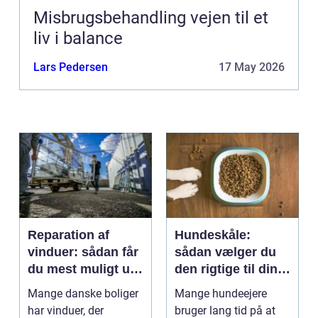
Misbrugsbehandling vejen til et
liv i balance
Lars Pedersen
17 May 2026
Reparation af
Hundeskåle:
vinduer: sådan får
sådan vælger du
du mest muligt ud
den rigtige til din
af dine gamle
hund
Mange danske boliger
Mange hundeejere
rammer
har vinduer, der
bruger lang tid på at