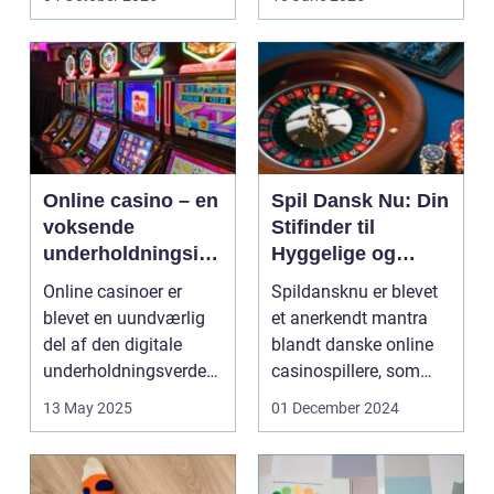
Online casino – en
Spil Dansk Nu: Din
voksende
Stifinder til
underholdningsind
Hyggelige og
ustri
Underholdende
Online casinoer er
Spildansknu er blevet
Online Casinoer
blevet en uundværlig
et anerkendt mantra
del af den digitale
blandt danske online
underholdningsverden.
casinospillere, som
Med den stad...
søger unde...
13 May 2025
01 December 2024