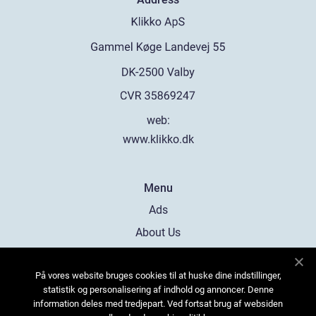
web:
www.klikko.dk
Menu
Ads
About Us
Cookies
På vores website bruges cookies til at huske dine indstillinger,
Contact
statistik og personalisering af indhold og annoncer. Denne
Sitemap
information deles med tredjepart. Ved fortsat brug af websiden