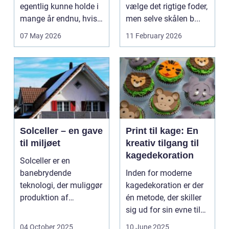
egentlig kunne holde i
vælge det rigtige foder,
mange år endnu, hvis
men selve skålen b...
de fik den r...
07 May 2026
11 February 2026
Solceller – en gave
Print til kage: En
til miljøet
kreativ tilgang til
kagedekoration
Solceller er en
banebrydende
Inden for moderne
teknologi, der muliggør
kagedekoration er der
produktion af
én metode, der skiller
elektricitet ved at
sig ud for sin evne til
udnytt...
at bri...
04 October 2025
10 June 2025