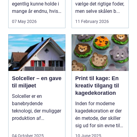
egentlig kunne holde i
vælge det rigtige foder,
mange år endnu, hvis
men selve skålen b...
de fik den r...
07 May 2026
11 February 2026
Solceller – en gave
Print til kage: En
til miljøet
kreativ tilgang til
kagedekoration
Solceller er en
banebrydende
Inden for moderne
teknologi, der muliggør
kagedekoration er der
produktion af
én metode, der skiller
elektricitet ved at
sig ud for sin evne til
udnytt...
at bri...
04 October 2025
10 June 2025