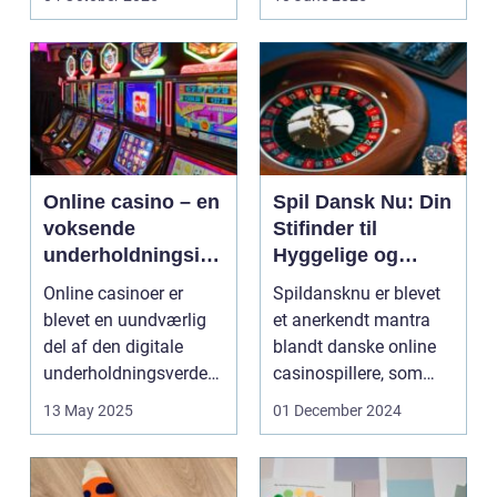
Online casino – en
Spil Dansk Nu: Din
voksende
Stifinder til
underholdningsind
Hyggelige og
ustri
Underholdende
Online casinoer er
Spildansknu er blevet
Online Casinoer
blevet en uundværlig
et anerkendt mantra
del af den digitale
blandt danske online
underholdningsverden.
casinospillere, som
Med den stad...
søger unde...
13 May 2025
01 December 2024