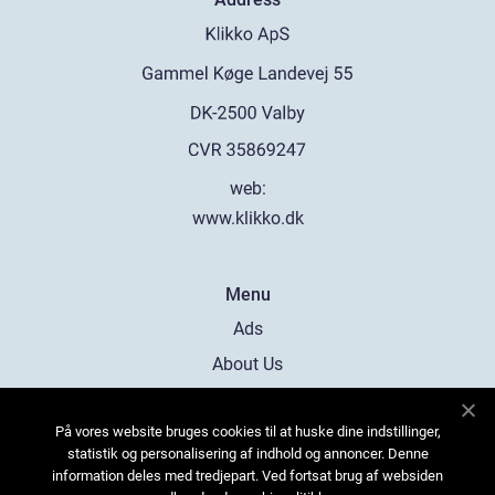
web:
www.klikko.dk
Menu
Ads
About Us
Cookies
På vores website bruges cookies til at huske dine indstillinger,
Contact
statistik og personalisering af indhold og annoncer. Denne
Sitemap
information deles med tredjepart. Ved fortsat brug af websiden