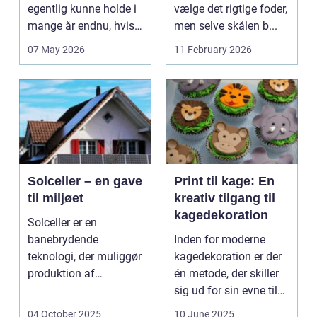
egentlig kunne holde i
vælge det rigtige foder,
mange år endnu, hvis
men selve skålen b...
de fik den r...
07 May 2026
11 February 2026
Solceller – en gave
Print til kage: En
til miljøet
kreativ tilgang til
kagedekoration
Solceller er en
banebrydende
Inden for moderne
teknologi, der muliggør
kagedekoration er der
produktion af
én metode, der skiller
elektricitet ved at
sig ud for sin evne til
udnytt...
at bri...
04 October 2025
10 June 2025