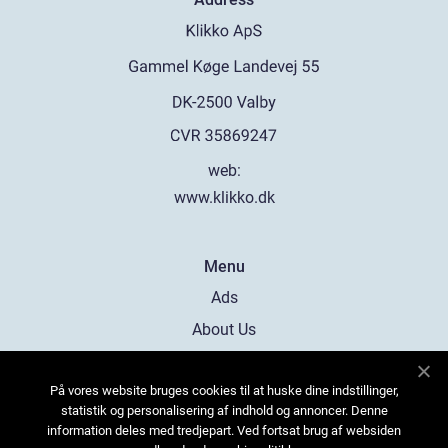
web:
www.klikko.dk
Menu
Ads
About Us
Cookies
På vores website bruges cookies til at huske dine indstillinger,
Contact
statistik og personalisering af indhold og annoncer. Denne
Sitemap
information deles med tredjepart. Ved fortsat brug af websiden