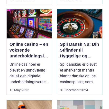
Online casino – en
Spil Dansk Nu: Din
voksende
Stifinder til
underholdningsind
Hyggelige og
ustri
Underholdende
Online casinoer er
Spildansknu er blevet
Online Casinoer
blevet en uundværlig
et anerkendt mantra
del af den digitale
blandt danske online
underholdningsverden.
casinospillere, som
Med den stad...
søger unde...
13 May 2025
01 December 2024