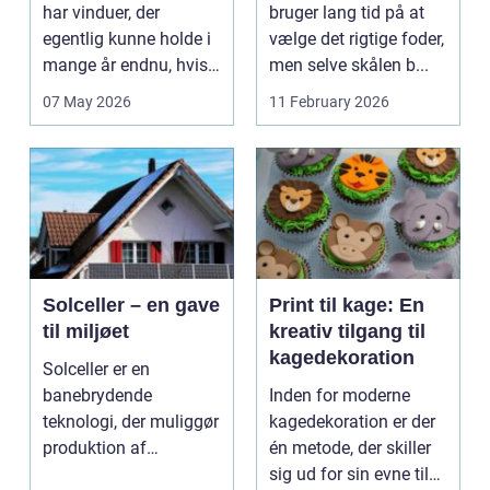
rammer
har vinduer, der
bruger lang tid på at
egentlig kunne holde i
vælge det rigtige foder,
mange år endnu, hvis
men selve skålen b...
de fik den r...
07 May 2026
11 February 2026
Solceller – en gave
Print til kage: En
til miljøet
kreativ tilgang til
kagedekoration
Solceller er en
banebrydende
Inden for moderne
teknologi, der muliggør
kagedekoration er der
produktion af
én metode, der skiller
elektricitet ved at
sig ud for sin evne til