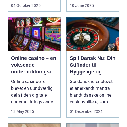
udnytt...
at bri...
04 October 2025
10 June 2025
Online casino – en
Spil Dansk Nu: Din
voksende
Stifinder til
underholdningsind
Hyggelige og
ustri
Underholdende
Online casinoer er
Spildansknu er blevet
Online Casinoer
blevet en uundværlig
et anerkendt mantra
del af den digitale
blandt danske online
underholdningsverden.
casinospillere, som
Med den stad...
søger unde...
13 May 2025
01 December 2024