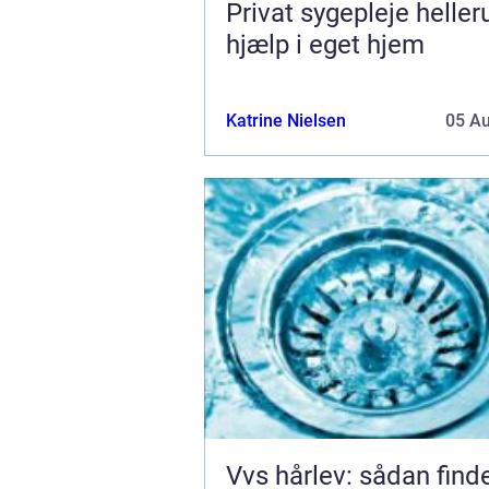
Privat sygepleje hellerup t
hjælp i eget hjem
Katrine Nielsen
05 A
Vvs hårlev: sådan find