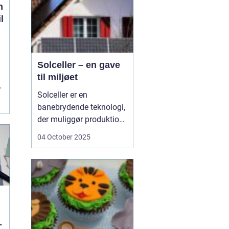
n
l
Solceller – en gave
til miljøet
n
Solceller er en
banebrydende teknologi,
der muliggør produktion
af elektricitet ved at
04 October 2025
udnytte solens stråler.
Ved hjælp af solceller
kan man omdanne
solens energi til grøn
strøm, der kan bruges til
at drive husholdni...