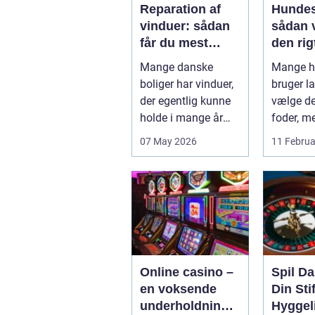
Reparation af
Hundes
vinduer: sådan
sådan 
får du mest
den rigt
muligt ud af
din hu
Mange danske
Mange h
dine gamle
boliger har vinduer,
bruger la
rammer
der egentlig kunne
vælge det
holde i mange år
foder, m
endnu, hvis de fik
skålen b.
07 May 2026
11 Februa
den r...
Online casino –
Spil D
en voksende
Din Stif
underholdningsi
Hyggel