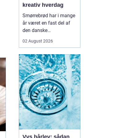
kreativ hverdag
Smørrebrød har i mange
år været en fast del af
den danske
frokostkultur, men i
02 August 2026
Aalborg har klassikeren
fået nyt liv. Her finder vi
en blanding af klassiske
stykker, lokale råvarer og
moderne anretninger, der
taler til både den travle
hverdag og de sæ...
Vvs hårlev: sådan