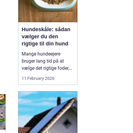
Hundeskåle: sådan
vælger du den
rigtige til din hund
Mange hundeejere
bruger lang tid på at
vælge det rigtige foder,
men selve skålen bliver
11 February 2026
ofte en eftertanke. Det er
ærgerligt,
for hundeskåle
har
...