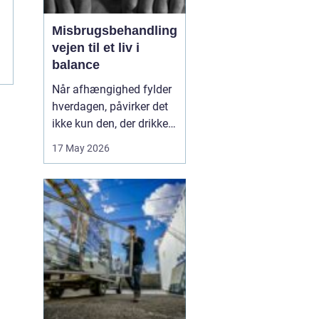
Misbrugsbehandling
vejen til et liv i
balance
Når afhængighed fylder
hverdagen, påvirker det
ikke kun den, der drikker,
tager stoffer eller bruger
17 May 2026
medicin. Hele familien
mærker konsekvenserne.
Mange går længe alene
med problemerne, før de
søger hjælp. Her kan
misbrugsbehandling
være et afgørende...