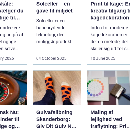
kåle:
Solceller – en
Print til kage: E
vælger du
gave til miljøet
kreativ tilgang ti
ige til
kagedekoration
Solceller er en
nd
undeejere
banebrydende
Inden for moderne
ng tid på at
teknologi, der
kagedekoration er
 rigtige
muliggør produktion
der én metode, der
en selve
af elektricitet ved at
skiller sig ud for si
..
udnytt...
evne til at bri...
ry 2026
04 October 2025
10 June 2025
ansk Nu:
Gulvafslibning
Maling af
inder til
Skanderborg:
lejlighed ved
ige og
Giv Dit Gulv Nyt
fraflytning: Pris