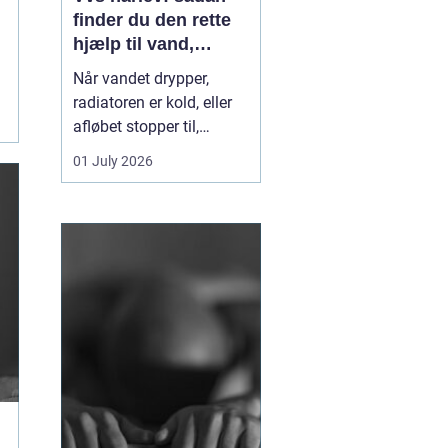
finder du den rette
hjælp til vand,
varme og sanitet
Når vandet drypper,
radiatoren er kold, eller
afløbet stopper til,
mærker du hurtigt, hvor
01 July 2026
afhængig du er af
velfungerende VVS-
installationer. I Hårlev og
omegn spiller lokale
VVS-firmaer en vigtig
rolle for både private
boliger og mindre
erhverv, fo...