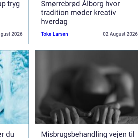
ryg
Smørrebrød Ålborg hvor
tradition møder kreativ
hverdag
ugust 2026
Toke Larsen
02 August 2026
er du
Misbrugsbehandling vejen til