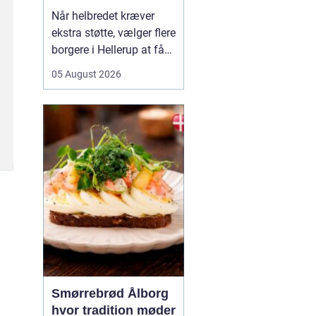
Når helbredet kræver
ekstra støtte, vælger flere
borgere i Hellerup at få
hjælp fra privat
05 August 2026
sygepleje i hjemmet. Det
giver mulighed for ro,
nærvær og kontinuitet i
hverdagen, som kan
være svær at finde i et
travlt offentligt
sundhedsvæsen. Med
privat ...
Smørrebrød Ålborg
hvor tradition møder