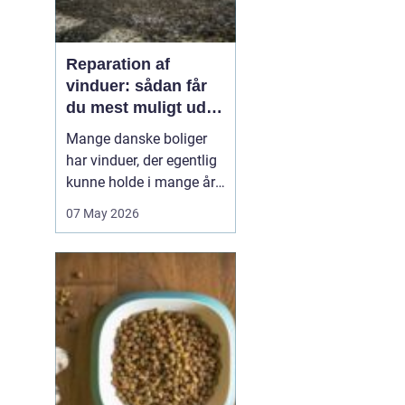
Reparation af
vinduer: sådan får
du mest muligt ud af
dine gamle rammer
Mange danske boliger
har vinduer, der egentlig
kunne holde i mange år
endnu, hvis de fik den
07 May 2026
rigtige pleje. I stedet
bliver de ofte skiftet ud
for tidligt. Med den rette
reparation af vinduer
kan du bevare husets
oprindelige udtryk,
forbedre ko...