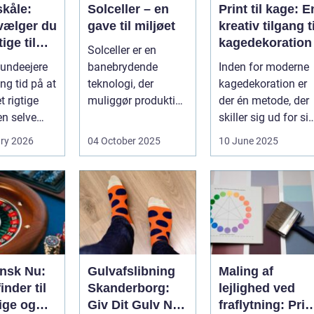
kåle:
Solceller – en
Print til kage: E
vælger du
gave til miljøet
kreativ tilgang ti
ige til
kagedekoration
Solceller er en
nd
undeejere
banebrydende
Inden for moderne
ng tid på at
teknologi, der
kagedekoration er
 rigtige
muliggør produktion
der én metode, der
en selve
af elektricitet ved at
skiller sig ud for si
..
udnytt...
evne til at bri...
ry 2026
04 October 2025
10 June 2025
ansk Nu:
Gulvafslibning
Maling af
inder til
Skanderborg:
lejlighed ved
ige og
Giv Dit Gulv Nyt
fraflytning: Pris