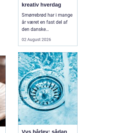
kreativ hverdag
Smørrebrød har i mange
år været en fast del af
den danske
frokostkultur, men i
02 August 2026
Aalborg har klassikeren
fået nyt liv. Her finder vi
en blanding af klassiske
stykker, lokale råvarer og
moderne anretninger, der
taler til både den travle
hverdag og de sæ...
Vvs hårlev: sådan