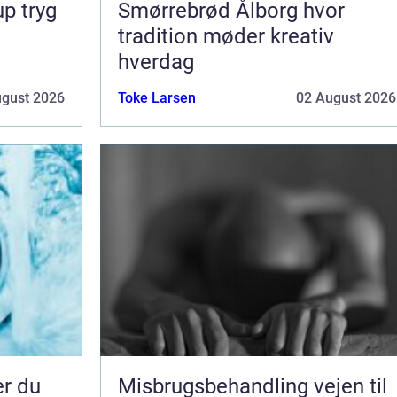
ryg
Smørrebrød Ålborg hvor
tradition møder kreativ
hverdag
ugust 2026
Toke Larsen
02 August 2026
er du
Misbrugsbehandling vejen til