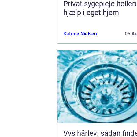
Privat sygepleje hellerup t
hjælp i eget hjem
Katrine Nielsen
05 A
Vvs hårlev: sådan find