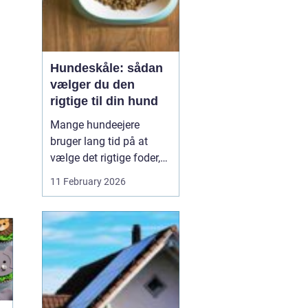
Hundeskåle: sådan
vælger du den
rigtige til din hund
Mange hundeejere
bruger lang tid på at
vælge det rigtige foder,
men selve skålen bliver
11 February 2026
ofte en eftertanke. Det er
ærgerligt,
for hundeskåle
har
...