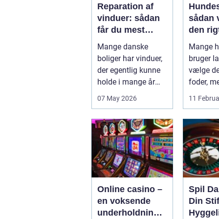
Reparation af
Hundes
vinduer: sådan
sådan 
får du mest
den rigt
muligt ud af
din hu
Mange danske
Mange h
dine gamle
boliger har vinduer,
bruger la
rammer
der egentlig kunne
vælge det
holde i mange år
foder, m
endnu, hvis de fik
skålen b.
07 May 2026
11 Februa
den r...
Online casino –
Spil D
en voksende
Din Stif
underholdningsi
Hyggel