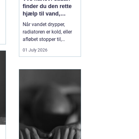
finder du den rette
hjælp til vand,
varme og sanitet
Når vandet drypper,
radiatoren er kold, eller
afløbet stopper til,
mærker du hurtigt, hvor
01 July 2026
afhængig du er af
velfungerende VVS-
installationer. I Hårlev og
omegn spiller lokale
VVS-firmaer en vigtig
rolle for både private
boliger og mindre
erhverv, fo...