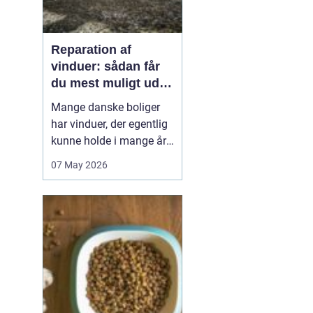
Reparation af
vinduer: sådan får
du mest muligt ud af
dine gamle rammer
Mange danske boliger
har vinduer, der egentlig
kunne holde i mange år
endnu, hvis de fik den
07 May 2026
rigtige pleje. I stedet
bliver de ofte skiftet ud
for tidligt. Med den rette
reparation af vinduer
kan du bevare husets
oprindelige udtryk,
forbedre ko...