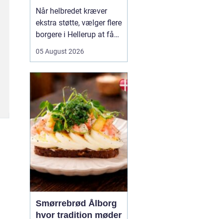
Når helbredet kræver
ekstra støtte, vælger flere
borgere i Hellerup at få
hjælp fra privat
05 August 2026
sygepleje i hjemmet. Det
giver mulighed for ro,
nærvær og kontinuitet i
hverdagen, som kan
være svær at finde i et
travlt offentligt
sundhedsvæsen. Med
privat ...
Smørrebrød Ålborg
hvor tradition møder