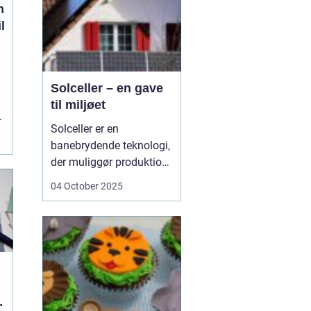
n
l
Solceller – en gave
til miljøet
n
Solceller er en
banebrydende teknologi,
der muliggør produktion
af elektricitet ved at
04 October 2025
udnytte solens stråler.
Ved hjælp af solceller
kan man omdanne
solens energi til grøn
strøm, der kan bruges til
at drive husholdni...