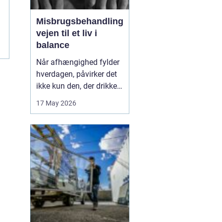
Misbrugsbehandling
vejen til et liv i
balance
Når afhængighed fylder
hverdagen, påvirker det
ikke kun den, der drikker,
tager stoffer eller bruger
17 May 2026
medicin. Hele familien
mærker konsekvenserne.
Mange går længe alene
med problemerne, før de
søger hjælp. Her kan
misbrugsbehandling
være et afgørende...